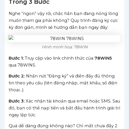
Trong 3 Bước
Nghe “ngon” vậy rồi, chắc hẳn bạn đang nóng lòng
muốn tham gia phải không? Quy trình đăng ký cực
kỳ đơn giản, mình sẽ hướng dẫn bạn ngay đây:
Hình minh hoạ: 78WIN
Bước 1:
Truy cập vào link chính thức của
78WIN5
qua 78WIN5.
Bước 2:
Nhấn nút “Đăng ký” và điền đầy đủ thông
tin theo yêu cầu (tên đăng nhập, mật khẩu, số điện
thoại…).
Bước 3:
Xác nhận tài khoản qua email hoặc SMS. Sau
đó, bạn có thể nạp tiền và bắt đầu hành trình giải trí
ngay lập tức.
Quá dễ dàng đúng không nào? Chỉ mất chưa đầy 2