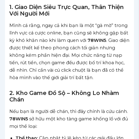
1. Giao Diện Siêu Trực Quan, Thân Thiện
Với Người Mới
Mình cá rằng, ngay cả khi bạn là một “gà mờ” trong
lĩnh vực cá cược online, bạn cũng sẽ không gặp bất
kỳ khó khăn nào khi làm quen với
78WIN5
. Giao diện
được thiết kế theo phong cách tối giản nhưng
không kém phần hiện đại. Mọi chức năng từ nạp
tiền, rút tiền, chọn game đều được bố trí khoa học,
dễ nhìn. Chỉ cần vài cú click chuột là bạn đã có thể
hòa mình vào thế giới giải trí bất tận.
2. Kho Game Đồ Sộ – Không Lo Nhàm
Chán
Nếu bạn là người dễ chán, thì đây chính là cứu cánh.
78WIN5
sở hữu một kho tàng game khổng lồ với đủ
mọi thể loại:
Thể thao:
Cập nhật tỷ lệ kèo từ các giải đấu lớn