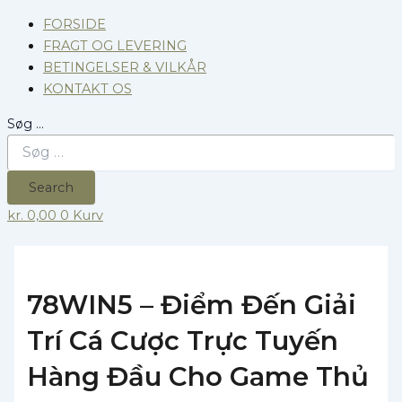
FORSIDE
FRAGT OG LEVERING
BETINGELSER & VILKÅR
KONTAKT OS
Søg …
Search
kr.
0,00
0
Kurv
78WIN5 – Điểm Đến Giải
Trí Cá Cược Trực Tuyến
Hàng Đầu Cho Game Thủ