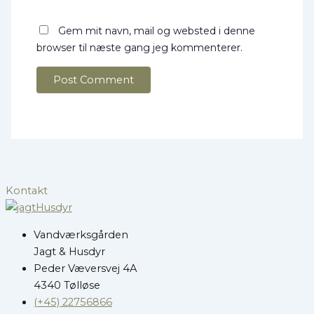
Gem mit navn, mail og websted i denne
browser til næste gang jeg kommenterer.
Kontakt
Vandværksgården
Jagt & Husdyr
Peder Væversvej 4A
4340 Tølløse
(+45) 22756866