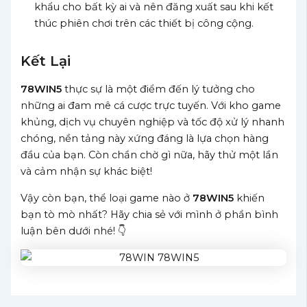
khẩu cho bất kỳ ai và nên đăng xuất sau khi kết
thúc phiên chơi trên các thiết bị công cộng.
Kết Lại
78WIN5
thực sự là một điểm đến lý tưởng cho
những ai đam mê cá cược trực tuyến. Với kho game
khủng, dịch vụ chuyên nghiệp và tốc độ xử lý nhanh
chóng, nền tảng này xứng đáng là lựa chọn hàng
đầu của bạn. Còn chần chờ gì nữa, hãy thử một lần
và cảm nhận sự khác biệt!
Vậy còn bạn, thể loại game nào ở
78WIN5
khiến
bạn tò mò nhất? Hãy chia sẻ với mình ở phần bình
luận bên dưới nhé! 👇