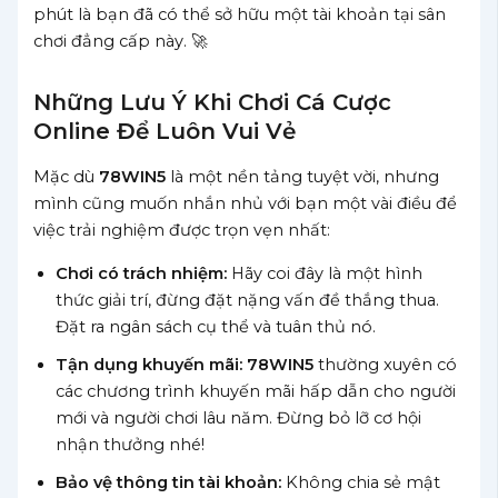
phút là bạn đã có thể sở hữu một tài khoản tại sân
chơi đẳng cấp này. 🚀
Những Lưu Ý Khi Chơi Cá Cược
Online Để Luôn Vui Vẻ
Mặc dù
78WIN5
là một nền tảng tuyệt vời, nhưng
mình cũng muốn nhắn nhủ với bạn một vài điều để
việc trải nghiệm được trọn vẹn nhất:
Chơi có trách nhiệm:
Hãy coi đây là một hình
thức giải trí, đừng đặt nặng vấn đề thắng thua.
Đặt ra ngân sách cụ thể và tuân thủ nó.
Tận dụng khuyến mãi:
78WIN5
thường xuyên có
các chương trình khuyến mãi hấp dẫn cho người
mới và người chơi lâu năm. Đừng bỏ lỡ cơ hội
nhận thưởng nhé!
Bảo vệ thông tin tài khoản:
Không chia sẻ mật