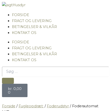
Foderautomat
Gå
Prisinterval:
M/Tag
til
kr. 75,00
antal
indholdet
til
FORSIDE
kr. 170,00
FRAGT OG LEVERING
BETINGELSER & VILKÅR
KONTAKT OS
FORSIDE
FRAGT OG LEVERING
BETINGELSER & VILKÅR
KONTAKT OS
Search
Søg
…
Kurv
kr.
0,00
0
Forside
/
Fugleopdræt:
/
Foderudstyr
/ Foderautomat