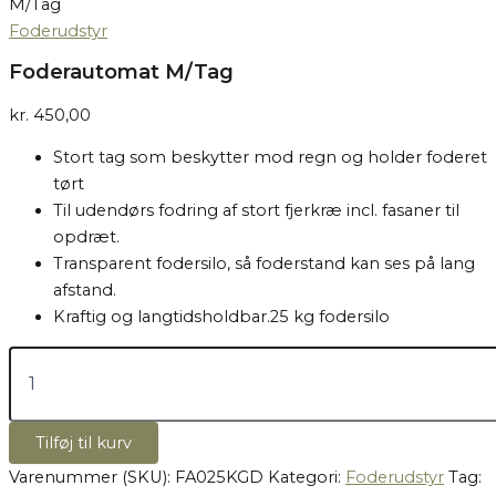
M/Tag
Foderudstyr
Foderautomat M/Tag
kr.
450,00
Stort tag som beskytter mod regn og holder foderet
tørt
Til udendørs fodring af stort fjerkræ incl. fasaner til
opdræt.
Transparent fodersilo, så foderstand kan ses på lang
afstand.
Kraftig og langtidsholdbar.25 kg fodersilo
Tilføj til kurv
Varenummer (SKU):
FA025KGD
Kategori:
Foderudstyr
Tag: