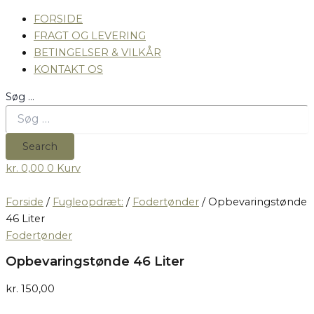
FORSIDE
FRAGT OG LEVERING
BETINGELSER & VILKÅR
KONTAKT OS
Søg …
Search
kr.
0,00
0
Kurv
Forside
/
Fugleopdræt:
/
Fodertønder
/ Opbevaringstønde
46 Liter
Fodertønder
Opbevaringstønde 46 Liter
kr.
150,00