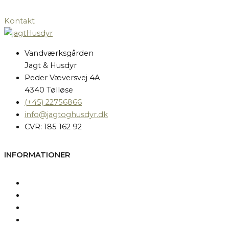
Kontakt
Vandværksgården
Jagt & Husdyr
Peder Væversvej 4A
4340 Tølløse
(+45) 22756866
info@jagtoghusdyr.dk
CVR: 185 162 92
INFORMATIONER
Kontakt os
Fragt og levering
Betingelser & Vilkår
Persondatapolitik