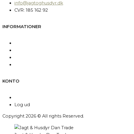
info@jagtoghusdyr.dk
CVR: 185 162 92
INFORMATIONER
Kontakt os
Fragt og levering
Betingelser & Vilkår
Persondatapolitik
KONTO
Min konto
Log ud
Copyright 2026 © All rights Reserved.