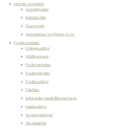
Hunde og katte:
Hundefoder
Kattefoder
Dummyer
Hundeliner og fløjter m.m.
Fugleopdræt:
Drikkeudstyr
Vildtkamera
Foderspiraler
Fodertønder
Foderudstyr
Fælder
Infrarøde gasstrålevarmere
Næbudstyr
Rugemaskiner
Skudtæller