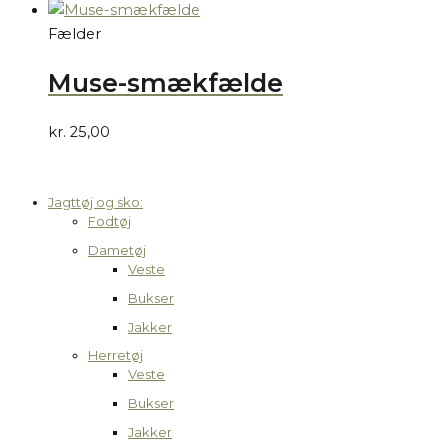
Fælder
Muse-smækfælde
kr.
25,00
Jagttøj og sko:
Fodtøj
Dametøj
Veste
Bukser
Jakker
Herretøj
Veste
Bukser
Jakker