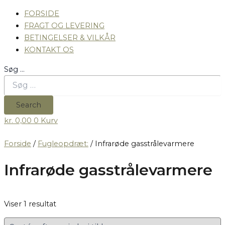
FORSIDE
FRAGT OG LEVERING
BETINGELSER & VILKÅR
KONTAKT OS
Søg …
Search
kr.
0,00
0
Kurv
Forside
/
Fugleopdræt:
/ Infrarøde gasstrålevarmere
Infrarøde gasstrålevarmere
Viser 1 resultat