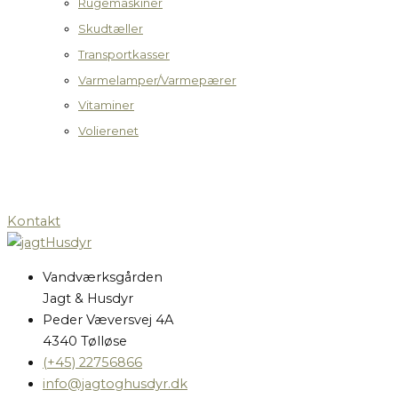
Rugemaskiner
Skudtæller
Transportkasser
Varmelamper/Varmepærer
Vitaminer
Volierenet
Kontakt
Vandværksgården
Jagt & Husdyr
Peder Væversvej 4A
4340 Tølløse
(+45) 22756866
info@jagtoghusdyr.dk