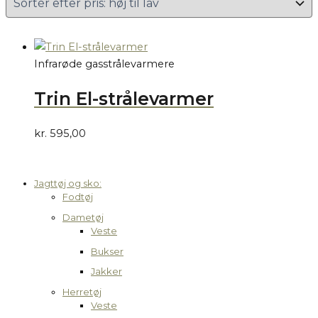
Infrarøde gasstrålevarmere
Trin El-strålevarmer
kr.
595,00
Jagttøj og sko:
Fodtøj
Dametøj
Veste
Bukser
Jakker
Herretøj
Veste