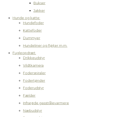
Bukser
Jakker
Hunde og katte:
Hundefoder
Kattefoder
Dummyer
Hundeliner og fløjter m.m.
Fugleopdræt:
Drikkeudstyr
Vildtkamera
Foderspiraler
Fodertønder
Foderudstyr
Fælder
Infrarøde gasstrålevarmere
Næbudstyr