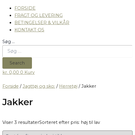
FORSIDE
FRAGT OG LEVERING
BETINGELSER & VILKÅR
KONTAKT OS
Søg …
Search
kr.
0,00
0
Kurv
Forside
/
Jagttøj og sko:
/
Herretøj
/ Jakker
Jakker
Viser 3 resultater
Sorteret efter pris: høj til lav