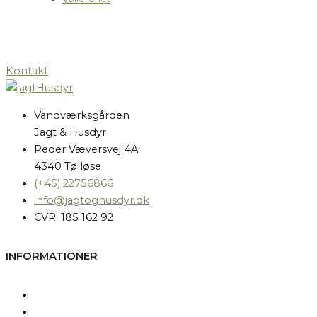
Kontakt
Vandværksgården
Jagt & Husdyr
Peder Væversvej 4A
4340 Tølløse
(+45) 22756866
info@jagtoghusdyr.dk
CVR: 185 162 92
INFORMATIONER
Kontakt os
Fragt og levering