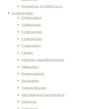
Hundeliner og fløjter m.m.
Fugleopdræt:
Drikkeudstyr
Vildtkamera
Foderspiraler
Fodertønder
Foderudstyr
Fælder
Infrarøde gasstrålevarmere
Næbudstyr
Rugemaskiner
Skudtæller
Transportkasser
Varmelamper/Varmepærer
Vitaminer
Volierenet