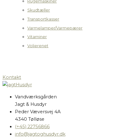
Rugemaskiner
Skudtæller
Transportkasser
Varmelamper/Varmepærer
Vitaminer
Volierenet
Kontakt
Vandværksgården
Jagt & Husdyr
Peder Væversvej 4A
4340 Tølløse
(+45) 22756866
info@jagtoghusdyr.dk