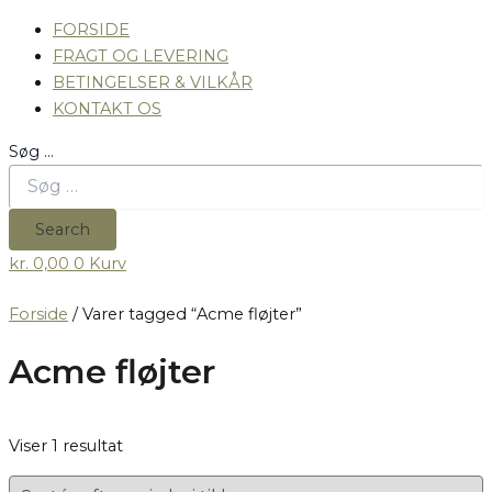
FORSIDE
FRAGT OG LEVERING
BETINGELSER & VILKÅR
KONTAKT OS
Søg …
Search
kr.
0,00
0
Kurv
Forside
/ Varer tagged “Acme fløjter”
Acme fløjter
Viser 1 resultat