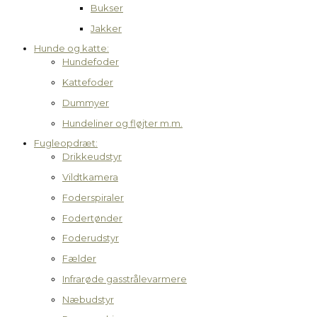
Bukser
Jakker
Hunde og katte:
Hundefoder
Kattefoder
Dummyer
Hundeliner og fløjter m.m.
Fugleopdræt:
Drikkeudstyr
Vildtkamera
Foderspiraler
Fodertønder
Foderudstyr
Fælder
Infrarøde gasstrålevarmere
Næbudstyr