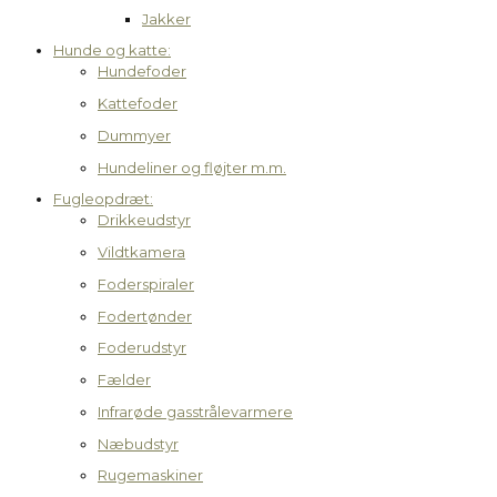
Jakker
Hunde og katte:
Hundefoder
Kattefoder
Dummyer
Hundeliner og fløjter m.m.
Fugleopdræt:
Drikkeudstyr
Vildtkamera
Foderspiraler
Fodertønder
Foderudstyr
Fælder
Infrarøde gasstrålevarmere
Næbudstyr
Rugemaskiner